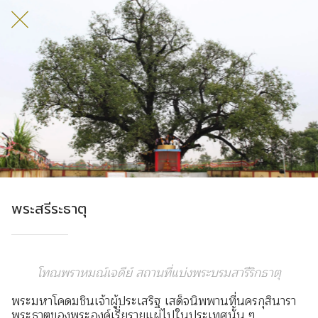
พระสรีระธาตุ
โทณพราหมณ์เจดีย์ สถานที่แบ่งพระบรมสารีริกธาตุ
พระมหาโคดมชินเจ้าผู้ประเสริฐ เสด็จนิพพานที่นครกุสินารา
พระธาตุของพระองค์เรี่ยรายแผ่ไปในประเทศนั้น ๆ