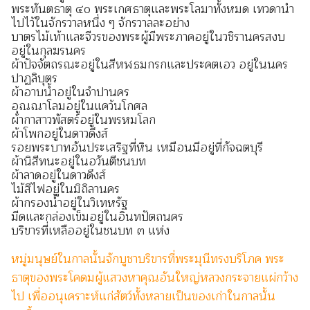
พระทันตธาตุ ๔๐ พระเกศธาตุและพระโลมาทั้งหมด เทวดานำ
ไปไว้ในจักรวาลหนึ่ง ๆ จักรวาลละอย่าง
บาตรไม้เท้าและจีวรของพระผู้มีพระภาคอยู่ในวชิรานครสงบ
อยู่ในกุลฆรนคร
ผ้าปัจจัตถรณะอยู่ในสีหฬธมกรกและประคตเอว อยู่ในนคร
ปาฏลิบุตร
ผ้าอาบน้ำอยู่ในจำปานคร
อุณณาโลมอยู่ในแคว้นโกศล
ผ้ากาสาวพัสตร์อยู่ในพรหมโลก
ผ้าโพกอยู่ในดาวดึงส์
รอยพระบาทอันประเสริฐที่หิน เหมือนมีอยู่ที่กัจฉตบุรี
ผ้านิสีทนะอยู่ในอวันตีชนบท
ผ้าลาดอยู่ในดาวดึงส์
ไม้สีไฟอยู่ในมิถิลานคร
ผ้ากรองน้ำอยู่ในวิเทหรัฐ
มีดและกล่องเข็มอยู่ในอินทปัตถนคร
บริขารที่เหลืออยู่ในชนบท ๓ แห่ง
หมู่มนุษย์ในกาลนั้นจักบูชาบริขารที่พระมุนีทรงบริโภค พระ
ธาตุของพระโคดมผู้แสวงหาคุณอันใหญ่หลวงกระจายแผ่กว้าง
ไป เพื่ออนุเคราะห์แก่สัตว์ทั้งหลายเป็นของเก่าในกาลนั้น