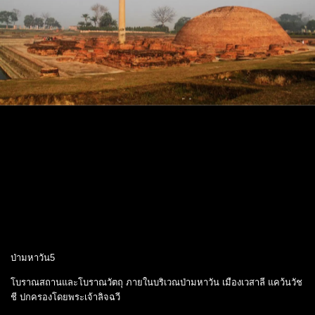
ป่ามหาวัน5
โบราณสถานและโบราณวัตถุ ภายในบริเวณป่ามหาวัน เมืองเวสาลี แคว้นวัช
ชี ปกครองโดยพระเจ้าลิจฉวี