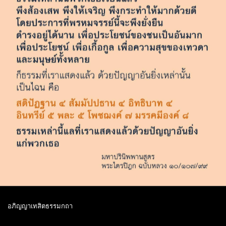
อภิญญาเทสิตธรรมกถา