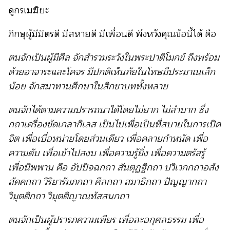
ดูกรเมฆิยะ
ภิกษุผู้มีมิตรดี มีสหายดี มีเพื่อนดี พึงหวังคุณข้อนี้ได้ คือ
ตนจักเป็นผู้มีศีล จักสำรวมระวังในพระปาติโมกข์ ถึงพร้อม
ด้วยอาจาระและโคจร มีปกติเห็นภัยในโทษมีประมาณเล็ก
น้อย จักสมาทานศึกษาในสิกขาบททั้งหลาย
ตนจักได้ตามความปรารถนาได้โดยไม่ยาก ไม่ลำบาก ซึ่ง
กถาเครื่องขัดเกลากิเลส เป็นไปเพื่อเป็นที่สบายในการเปิด
จิต เพื่อเบื่อหน่ายโดยส่วนเดียว เพื่อคลายกำหนัด เพื่อ
ความดับ เพื่อเข้าไปสงบ เพื่อความรู้ยิ่ง เพื่อความตรัสรู้
เพื่อนิพพาน คือ อัปปิจฉกถา สันตุฏฐิกถา ปวิเวกกถาอสัง
สัคคกถา วิริยารัมภกถา ศีลกถา สมาธิกถา ปัญญากถา
วิมุตติกถา วิมุตติญาณทัสสนกถา
ตนจักเป็นผู้ปรารภความเพียร เพื่อละอกุศลธรรม เพื่อ