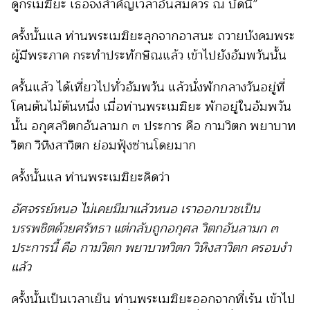
ดูกรเมฆิยะ เธอจงสำคัญเวลาอันสมควร ณ บัดนี้”
ครั้งนั้นแล ท่านพระเมฆิยะลุกจากอาสนะ ถวายบังคมพระ
ผู้มีพระภาค กระทำประทักษิณแล้ว เข้าไปยังอัมพวันนั้น
ครั้นแล้ว ได้เที่ยวไปทั่วอัมพวัน แล้วนั่งพักกลางวันอยู่ที่
โคนต้นไม้ต้นหนึ่ง เมื่อท่านพระเมฆิยะ พักอยู่ในอัมพวัน
นั้น
อกุศลวิตกอันลามก ๓ ประการ คือ
กามวิตก พยาบาท
วิตก วิหิงสาวิตก ย่อมฟุ้งซ่านโดยมาก
ครั้งนั้นแล ท่านพระเมฆิยะคิดว่า
อัศจรรย์หนอ ไม่เคยมีมาแล้วหนอ เราออกบวชเป็น
บรรพชิตด้วยศรัทธา แต่กลับถูกอกุศล วิตกอันลามก ๓
ประการนี้ คือ กามวิตก พยาบาทวิตก วิหิงสาวิตก ครอบงำ
แล้ว
ครั้งนั้นเป็นเวลาเย็น ท่านพระเมฆิยะออกจากที่เร้น เข้าไป