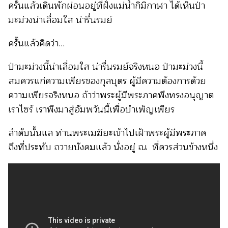
ครั้นแล้วเดินพักผ่อนอยู่ที่ฝั่งแม่น้ำกิมิกาฬา ได้เห็นป่า
มะม่วงน่าเลื่อมใส น่ารื่นรมย์
ครั้นแล้วคิดว่า…
ป่ามะม่วงนี้น่าเลื่อมใส น่ารื่นรมย์จริงหนอ ป่ามะม่วงนี้
สมควรแก่ความเพียรของกุลบุตร ผู้มีความต้องการด้วย
ความเพียรจริงหนอ ถ้าว่าพระผู้มีพระภาคพึงทรงอนุญาต
เราไซร้ เราพึงมาสู่อัมพวันนี้เพื่อบำเพ็ญเพียร
ลำดับนั้นแล ท่านพระเมฆิยะเข้าไปเฝ้าพระผู้มีพระภาค
ถึงที่ประทับ ถวายบังคมแล้ว นั่งอยู่ ณ ที่ควรส่วนข้างหนึ่ง