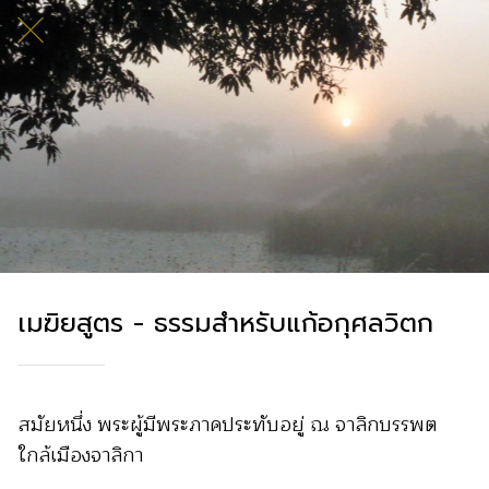
เมฆิยสูตร - ธรรมสำหรับแก้อกุศลวิตก
สมัยหนึ่ง พระผู้มีพระภาคประทับอยู่ ณ จาลิกบรรพต
ใกล้เมืองจาลิกา