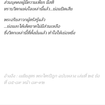
ส่วนบุคคลผู้มีความเพียร มีสติ
ทราบวิตกแห่งใจเหล่านี้แล้ว…ย่อมปิดเสีย
พระอริยสาวกผู้ตรัสรู้แล้ว
…ย่อมละได้เด็ดขาดไม่มีส่วนเหลือ
ซึ่งวิตกเหล่านี้ที่ตั้งมั่นแล้ว ทำใจให้เย่อหยิ่ง
อ้างอิง : เมฆิยสูตร พระไตรปิฎก ฉบับหลวง เล่มที่ ๒๕ ข้อ
ที่ ๘๕-๘๙ หน้า ๘๙-๙๒