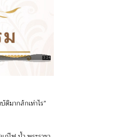
บัติมากสักเท่าไร”
วไปแก่ไฟ น้ำ พระราชา