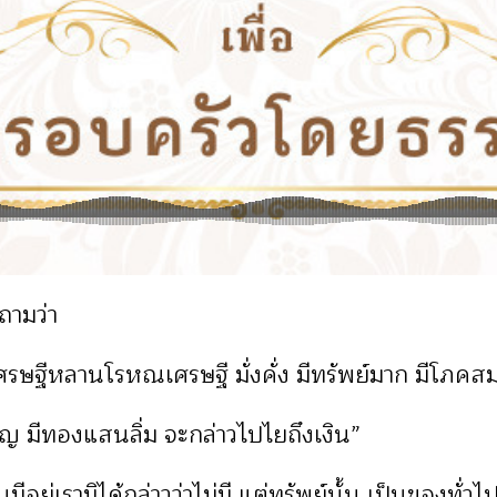
ถามว่า
เศรษฐีหลานโรหณเศรษฐี มั่งคั่ง มีทรัพย์มาก มีโภคสม
ริญ มีทองแสนลิ่ม จะกล่าวไปไยถึงเงิน”
นมีอยู่เรามิได้กล่าวว่าไม่มี แต่ทรัพย์นั้น เป็นของทั่