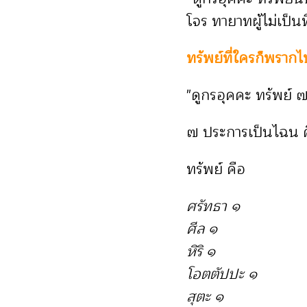
โจร ทายาทผู้ไม่เป็นที
ทรัพย์ที่ใครก็พรากไ
"ดูกรอุคคะ
ทรัพย์ ๗
๗ ประการเป็นไฉน 
ทรัพย์ คือ
ศรัทธา ๑
ศีล ๑
หิริ ๑
โอตตัปปะ ๑
สุตะ ๑