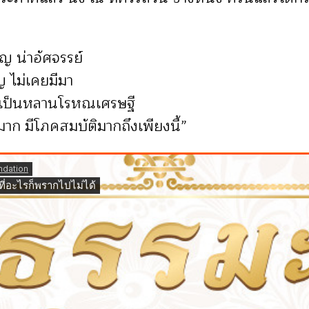
ิญ น่าอัศจรรย์
ิญ ไม่เคยมีมา
 ผู้เป็นหลานโรหณเศรษฐี
พย์มาก มีโภคสมบัติมากถึงเพียงนี้”