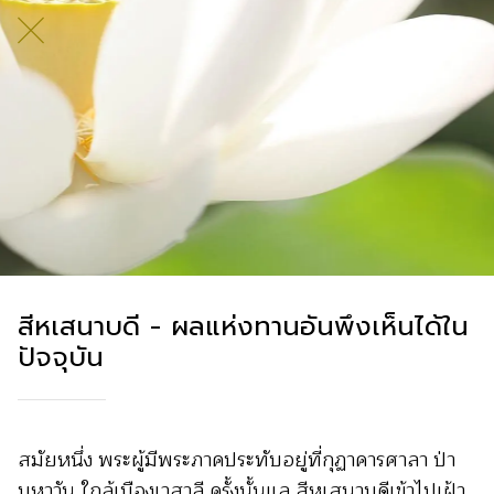
สีหเสนาบดี - ผลแห่งทานอันพึงเห็นได้ใน
ปัจจุบัน
สมัยหนึ่ง พระผู้มีพระภาคประทับอยู่ที่กุฏาคารศาลา ป่า
มหาวัน ใกล้เมืองเวสาลี ครั้งนั้นแล สีหเสนาบดีเข้าไปเฝ้า