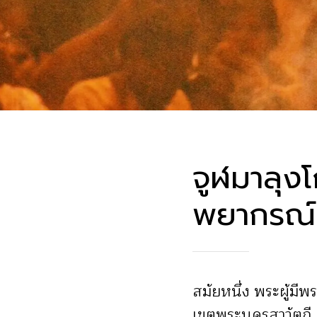
จูฬมาลุง
พยากรณ์
สมัยหนึ่ง พระผู้ม
เขตพระนครสาวัตถี คร