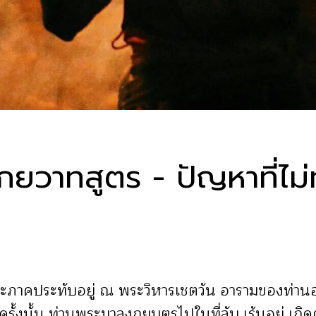
โกยวาทสูตร - ปัญหาที่ไม
ีพระภาคประทับอยู่ ณ พระวิหารเชตวัน อารามของท่า
ั้งนั้น ท่านพระมาลุงกยบุตรไปในที่ลับ เร้นอยู่ เกิ