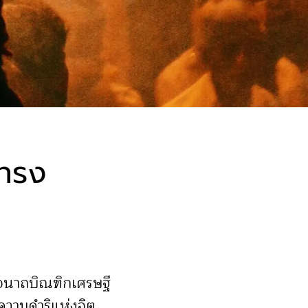
่ทรง
นอนาถบิณฑิกเศรษฐี
ดความดำริแห่งจิต