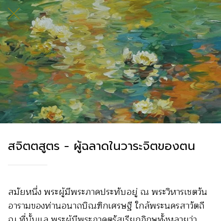
สจิตตสูตร - ผู้ฉลาดในวาระจิตของตน
สมัยหนึ่ง พระผู้มีพระภาคประทับอยู่ ณ พระวิหารเชตวัน
อารามของท่านอนาถบิณฑิกเศรษฐี ใกล้พระนครสาวัตถี
ณ ที่นั้นแล พระผู้มีพระภาคตรัสเรียกภิกษุทั้งหลายว่า