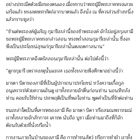
อย่างประณีตด้วยมือของตนเอง เมื่อทราบว่าพระผู้มีพระภาคทรงเสวย
เสร็จแล้ว ทรงลดพระหัตถ์จากบาตรแล้ว จึงนั่ง ณ ที่ควรส่วนข้างหนึ่ง
แล้วกราบทูลว่า
“ข้าแต่พระองค์ผู้เจริญ กุมารีเหล่านี้ของข้าพระองค์ จักไปอยู่สกุลสามี
ขอพระผู้มีพระภาคทรงกล่าวสอน ทรงพร่ำสอนกุมารีเหล่านั้น ซึ่งจะ
พึงเป็นประโยชน์สุขแก่กุมารีเหล่านั้นตลอดกาลนาน”
พระผู้มีพระภาคจึงตรัสสอนกุมารีเหล่านั้น ต่อไปดังนี้ว่า
“ดูกรกุมารี เพราะเหตุนั้นแหละ เธอทั้งหลายพึงศึกษาอย่างนี้ว่า
มารดา บิดาของสามีที่เป็นผู้ปรารถนาประโยชน์ หวังความเกื้อกูล
อนุเคราะห์ด้วยความเอ็นดู เราทั้งหลายจักตื่นก่อนท่าน นอนทีหลัง
ท่าน คอยรับใช้ท่าน ประพฤติเป็นที่พอใจท่าน พูดคำเป็นที่รักต่อท่าน
ชนเหล่าใดเป็นที่เคารพของสามี คือ มารดา บิดา หรือสมณพราหมณ์
เราทั้งหลายจักสักการะ เคารพ นับถือ บูชา เมื่อท่านมาถึงที่ก็จัก
ต้อนรับด้วยที่นั่งหรือน้ำ
การงานภายในบ้านของสามี คือ การทำขนสัตว์ หรือการทำผ้า เราทั้ง