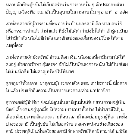
หลายจักเป็นผู้ขยันไม่เกียจคร้านในการงานนั้น ๆ จักประกอบด้วย
ปัญญาเครื่องพิจารณาอันเป็นอุบายในการงานนั้น ๆ อาจทำ อาจจัด
เราทั้งหลายจักรู้การงานที่ชนภายในบ้านของสามี คือ ทาส คนใช้
หรือกรรมกรทำแล้ว ว่าทำแล้ว ที่ยังไม่ได้ทำ ว่ายังไม่ได้ทำ จักรู้คนป่วย
ไข้ว่ามีกำลัง หรือไม่มีกำลัง และจักแบ่งของเคี้ยวของบริโภคให้ตาม
เหตุที่ควร
เราทั้งหลายจักยังทรัพย์ ข้าวเปลือก เงิน หรือทองที่สามีหามาได้ให้
คงอยู่ ด้วยการรักษา คุ้มครอง จักไม่เป็นนักเลงการพนัน ไม่เป็นขโมย
ไม่เป็นนักดื่ม ไม่ผลาญทรัพย์ให้พินาศ
ดูกรกุมารีทั้งหลาย มาตุคามผู้ประกอบด้วยธรรม ๕ ประการนี้ เมื่อตาย
ไปแล้ว ย่อมเข้าถึงความเป็นสหายเทวดาเหล่ามนาปกายิกา
สุภาพสตรีผู้มีปรีชา ย่อมไม่ดูหมิ่นสามีผู้หมั่นเพียร ขวนขวายอยู่เป็น
นิตย์ เลี้ยงตนอยู่ทุกเมื่อ ให้ความปรารถนาทั้งปวง ไม่ทำสามีให้ขุ่น
เคือง ด้วยประพฤติแสดงความหึงหวงสามี และย่อมบูชาผู้ที่เคารพทั้ง
ปวงของสามี เป็นผู้ขยัน ไม่เกียจคร้าน สงเคราะห์คนข้างเคียงของ
สามี ประพฤติเป็นที่พอใจของสามี รักษาทรัพย์ที่สามีหามาได้ นารีใด