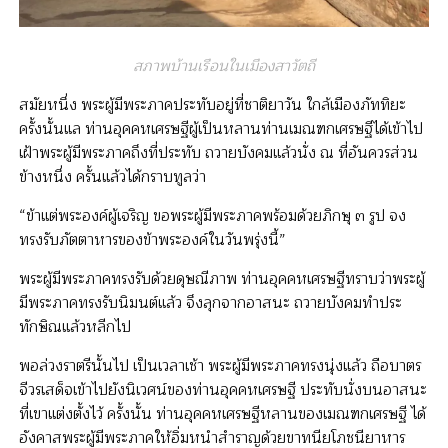
สภาพบ้านเรือนในเมืองสาวัตถี
สมัยหนึ่ง พระผู้มีพระภาคประทับอยู่ที่ชาติยาวัน ใกล้เมืองภัททิยะ
ครั้งนั้นแล ท่านอุคคหเศรษฐีผู้เป็นหลานท่านเมณฑกเศรษฐีได้เข้าไป
เฝ้าพระผู้มีพระภาคถึงที่ประทับ ถวายบังคมแล้วนั่ง ณ ที่อันควรส่วน
ข้างหนึ่ง ครั้นแล้วได้กราบทูลว่า
“ข้าแต่พระองค์ผู้เจริญ ขอพระผู้มีพระภาคพร้อมด้วยภิกษุ ๓ รูป จง
ทรงรับภัตตาหารของข้าพระองค์ในวันพรุ่งนี้”
พระผู้มีพระภาคทรงรับด้วยดุษณีภาพ ท่านอุคคหเศรษฐีทราบว่าพระผู้
มีพระภาคทรงรับนิมนต์แล้ว จึงลุกจากอาสนะ ถวายบังคมทำประ
ทักษิณแล้วหลีกไป
พอล่วงราตรีนั้นไป เป็นเวลาเช้า พระผู้มีพระภาคทรงนุ่งแล้ว ถือบาตร
จีวรเสด็จเข้าไปยังนิเวศน์ของท่านอุคคหเศรษฐี ประทับนั่งบนอาสนะ
ที่เขาแต่งตั้งไว้ ครั้งนั้น ท่านอุคคหเศรษฐีหลานของเมณฑกเศรษฐี ได้
อังคาสพระผู้มีพระภาคให้อิ่มหนำสำราญด้วยขาทนียโภชนียาหาร