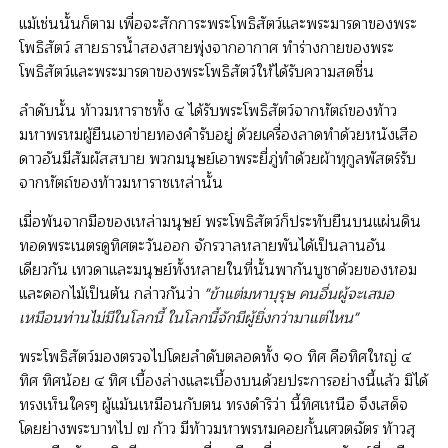
แม้เช่นนั้นก็ตาม เพื่อจะสักการะพระโพธิสัตว์และพระมารดาของพระ
โพธิสัตว์ สายธารน้ำสองสายพุ่งจากอากาศ ทำร่างกายของพระ
โพธิสัตว์และพระมารดาของพระโพธิสัตว์ให้ได้รับความสดชื่น
ลำดับนั้น ท้าวมหาราชทั้ง ๔ ได้รับพระโพธิสัตว์จากหัตถ์ของท้าว
มหาพรหมผู้ยืนเอาข่ายทองคำรับอยู่ ด้วยเครื่องลาดทำด้วยหนังเสือ
ดาวอันมีสัมผัสสบาย พวกมนุษย์เอาพระยี่ภู่ทำด้วยผ้าทุกูลพัสตร์รับ
จากหัตถ์ของท้าวมหาราชเหล่านั้น
เมื่อพ้นจากมือของเหล่ามนุษย์ พระโพธิสัตว์ก็ประทับยืนบนแผ่นดิน
ทอดพระเนตรดูทิศตะวันออก จักรวาลหลายพันได้เป็นลานอัน
เดียวกัน เทวดาและมนุษย์ทั้งหลายในที่นั้นพากันบูชาด้วยของหอม
และดอกไม้เป็นต้น กล่าวกันว่า
"ข้าแต่มหาบุรุษ คนอื่นผู้จะเสมอ
เหมือนท่านไม่มีในโลกนี้ ในโลกนี้จักมีผู้ยิ่งกว่ามาแต่ไหน"
พระโพธิสัตว์มองตรวจไปโดยลำดับตลอดทั้ง ๑๐ ทิศ คือทิศใหญ่ ๔
ทิศ ทิศน้อย ๔ ทิศ เบื้องล่างและเบื้องบนด้วยประการอย่างนี้แล้ว มิได้
ทรงเห็นใครๆ ผู้แม้นเหมือนกับตน ทรงดำริว่า นี้ทิศเหนือ จึงเสด็จ
โดยย่างพระบาทไป ๗ ก้าว มีท้าวมหาพรหมคอยกั้นเศวตฉัตร ท้าวสุ