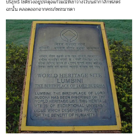
บริสุทธิ์ โชติช่วงอยู่ประดุจแก้วมณีที่เขาวางไว้บนผ้ากาสิกพัสตร์
ฉะนั้น คลอดออกจากครรภ์พระมารดา