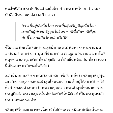
พระโพธิสัตว์ประทับยืนแล้วเสด็จโดยย่างพระบาทไป ๗ ก้าว ทรง
บันลือสีหนาทเปล่งอาสภิวาจาว่า
"เราเป็นผู้เลิศในโลก เราเป็นผู้เจริญที่สุดในโลก
เราเป็นผู้ประเสริฐสุดในโลก ชาตินี้เป็นชาติที่สุด
บัดนี้ ความเกิดใหม่ย่อมไม่มี"
ก็ในขณะที่พระโพธิสัตว์ประสูตินั้น พระเทวีพิมพา ๑ พระอานนท์
๑ ฉันนอำมาตย์ ๑ กาฬุทายีอำมาตย์ ๑ กัณฐกะอัศวราช ๑ มหาโพธิ
พฤกษ์ ๑ และขุมทรัพย์ทั้ง ๔ ขุมอีก ๑ ก็เกิดขึ้นพร้อมกัน ทั้ง ๗ เหล่า
นี้เป็นสหชาตกับพระโพธิสัตว์
สมัยนั้น ดาบสชื่อ กาฬเทวิล หรือเรียกอีกชื่อหนึ่งว่า อสิตฤาษี ผู้คุ้น
เคยกับราชสกุลของพระเจ้าสุทโธทนมหาราช เป็นผู้ได้สมาบัติ ๘ ได้
ฟังคำของเหล่าเทวดาว่า พระราชบุตรของพระเจ้าสุทโธทนมหาราช
ประสูติแล้ว พระราชบุตรนั้นจักประทับที่โพธิมัณฑ์ เป็นพระพุทธเจ้า
ประกาศพระธรรมจักร
อสิตฤาษีรีบลงมาจากเทวโลก เข้าไปยังพระราชนิเวศน์เพื่อเห็นพระ