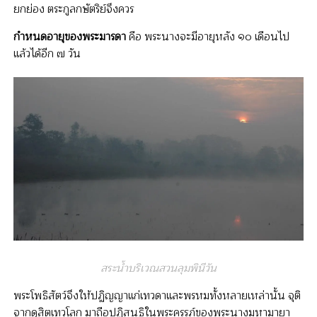
ยกย่อง ตระกูลกษัตริย์จึงควร
กำหนดอายุของพระมารดา
คือ พระนางจะมีอายุหลัง ๑๐ เดือนไป
แล้วได้อีก ๗ วัน
สระน้ำบริเวณสวนลุมพินีวัน
พระโพธิสัตว์จึงให้ปฏิญญาแก่เทวดาและพรหมทั้งหลายเหล่านั้น จุติ
จากดุสิตเทวโลก มาถือปฏิสนธิในพระครรภ์ของพระนางมหามายา