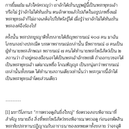
การยิ้มแย้ม แล้วใคร่ครวญว่า เราจักได้เห็นบุรุษผู้นี้เป็นพระพุทธเจ้า
หรือไม่ รู้ว่าจักไม่ได้ทันเห็น ตนจักตายแล้วไปเกิดในอรูปภพซึ่งแม้
พระพุทธเจ้าก็ไม่อาจเสด็จไปให้ตรัสรู้ได้ เมื่อรู้ว่าเราจักไม่ได้ทันเห็น
พระองค์จึงร้องไห้
ครั้งนั้น พระประยูรญาติทั้งหลายได้เชิญพราหมณ์ ๑๐๘ คน มาฉัน
โภชนะอย่างประณีต บรรดาพราหมณ์เหล่านั้น มีพราหมณ์ ๘ คนเป็น
ผู้ทำนายพระลักษณะ พราหมณ์ ๗ คนได้ทำนายพระโพธิสัตว์เป็น ๒
สถานว่า ถ้าอยู่ครองเรือนจะได้เป็นพระเจ้าจักรพรรดิ ถ้าออกบวชจะได้
เป็นพระพุทธเจ้า แต่มาณพชื่อ โกณฑัญญะ เป็นหนุ่มกว่าพราหมณ์
เหล่านั้นทั้งหมด ได้ทำนายสถานเดียวเท่านั้นว่า พระกุมารนี้จักได้
เป็นพระพุทธเจ้าโดยส่วนเดียว
---------
[1] มหาวิโลกนะ “การตรวจดูอันยิ่งใหญ่” ข้อตรวจสอบพิจารณาที่
สำคัญ หมายถึง สิ่งที่พระโพธิสัตว์ทรงพิจารณาตรวจดู ก่อนจะตัดสิน
พระทัยประทานปฏิญาณรับอาราธนาของเทพยดาทั้งหลาย ว่าจะจุติ