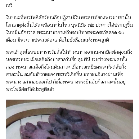
เทวี
ในขณะที่พระโพธิสัตว์ทรงถือปฏิสนธิในพระครรภ์ของพระมารดานั้น
โลกธาตุทั้งสิ้นได้สะเทือนหวั่นไหว บุพนิมิต ๓๒ ประการได้ปรากฏขึ้น
ในหมื่นจักรวาล พระมหามายาเทวีทรงบริหารพระครรภ์ตลอด ๑๐
เดือน มีพระราชประสงค์จะเสด็จไปยังเรือนแห่งพระญาติ
พระเจ้าสุทโธทนมหาราชรับสั่งให้ทำหนทางจากนครกบิลพัสดุ์จนถึง
นครเทวทหะ เมื่อเสด็จถึงป่าสาลวันชื่อ ลุมพินี ระหว่างพระนครทั้ง
สอง พระนางเสด็จถึงโคนต้นสาละ เมื่อทรงเหยียดพระหัตถ์จับกิ่ง
สาละนั้น ลมกัมมัชวาตของพระเทวีเกิดขึ้น มหาชนจึงวงม่านเพื่อ
พระนาง แล้วถอยออกไป ก็เมื่อพระนางทรงยืนจับกิ่งสาละนั้นอยู่
พระโพธิสัตว์ได้ประสูติแล้ว