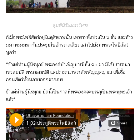
ลุมพินีวันมหาวิหาร
ก็เมื่อพระโพธิสัตว์อยู่ในดุสิตภพนั้น เทวราชทั้งปวงใน ๖ ชั้น และท้าว
มหาพรหมพากันประชุมในจักรวาลเดียว แล้วไปยังภพพระโพธิสัตว์
ทูลว่า
“ข้าแต่ท่านผู้นิรทุกข์ พระองค์บำเพ็ญบารมีทั้ง ๑๐ มา มิได้ปรารถนา
เทวสมบัติ พรหมสมบัติ แต่ปรารถนาพระสัพพัญญุตญาณ เพื่อรื้อ
ถอนสัตว์ทั้งหลายออกจากภพ
ข้าแต่ท่านผู้นิรทุกข์ บัดนี้เป็นกาลที่พระองค์จะบรรลุเป็นพระพุทธเจ้า
แล้ว"