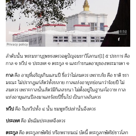
ลำดับนั้น พระมหาบุรุษทรงตรวจดูปัญจมหาวิโลกนะ[1] ๕ ประการ คือ
กาล ๑ ทวีป ๑ ประเทศ ๑ ตระกูล ๑ และกำหนดอายุของพระมารดา ๑
กาล
คือ อายุที่เจริญเกินแสนปี ชื่อว่าไม่สมควร เพราะภัย คือ ชาติ ชรา
มรณะ ไม่ปรากฏแก่สัตว์ทั้งหลาย กาลแห่งอายุหย่อนกว่าร้อยปี ไม่
สมควร เพราะกาลนั้นสัตว์มีกิเลสหนา ไม่ตั้งอยู่ในฐานะโอวาท กาล
แห่งอายุแสนปีลงมาและร้อยปีขึ้นไป เป็นกาลอันควร
ทวีป
คือ ในทวีปทั้ง ๔ นั้น ชมพูทวีปเท่านั้นจึงควร
ประเทศ
คือ มัชฌิมประเทศจึงควร
ตระกูล
คือ ตระกูลกษัตริย์ หรือพราหมณ์ บัดนี้ ตระกูลกษัตริย์ชาวโลก