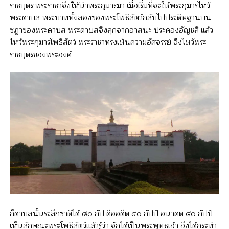
ราชบุตร พระราชาจึงให้นำพระกุมารมา เมื่อเริ่มที่จะให้พระกุมารไหว้
พระดาบส พระบาททั้งสองของพระโพธิสัตว์กลับไปประดิษฐานบน
ชฎาของพระดาบส พระดาบสจึงลุกจากอาสนะ ประคองอัญชลี แล้ว
ไหว้พระกุมารโพธิสัตว์ พระราชาทรงเห็นความอัศจรรย์ จึงไหว้พระ
ราชบุตรของพระองค์
ก็ดาบสนั้นระลึกชาติได้ ๘๐ กัป คืออดีต ๔๐ กัปป์ อนาคต ๔๐ กัปป์
เห็นลักษณะพระโพธิสัตว์แล้วรู้ว่า จักได้เป็นพระพุทธเจ้า จึงได้กระทำ