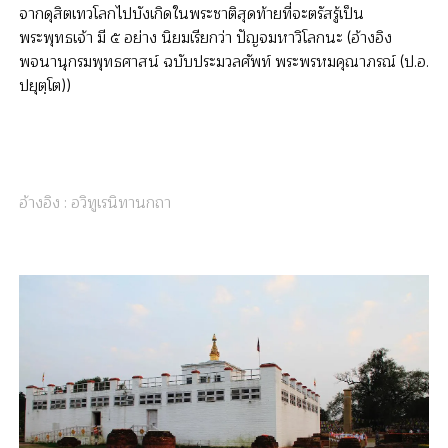
จากดุสิตเทวโลกไปบังเกิดในพระชาติสุดท้ายที่จะตรัสรู้เป็น
พระพุทธเจ้า มี ๕ อย่าง นิยมเรียกว่า ปัญจมหาวิโลกนะ (อ้างอิง
พจนานุกรมพุทธศาสน์ ฉบับประมวลศัพท์ พระพรหมคุณาภรณ์ (ป.อ.
ปยุตฺโต))
อ้างอิง : อวิทูเรนิทานกถา