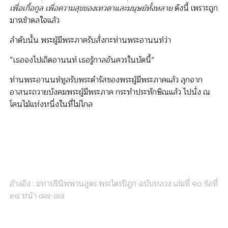
เพื่อเกื้อกูล เพื่อความสุขของเทวดาและมนุษย์ทั้งหลาย
ดังนี้ เพราะถูก
มารเข้าดลใจแล้ว
ลำดับนั้น พระผู้มีพระภาครับสั่งกะท่านพระอานนท์ว่า
“เธอจงไปเถิดอานนท์ เธอรู้กาลอันควรในบัดนี้”
ท่านพระอานนท์ทูลรับพระดำรัสของพระผู้มีพระภาคแล้ว ลุกจาก
อาสนะถวายบังคมพระผู้มีพระภาค กระทำประทักษิณแล้ว ไปนั่ง ณ
โคนไม้แห่งหนึ่งในที่ไม่ไกล
อ้างอิง : มหาปรินิพพานสูตร พระไตรปิฎก ฉบับหลวง เล่มที่ ๑๐ ข้อที่
๙๔ หน้า ๘๗-๘๘