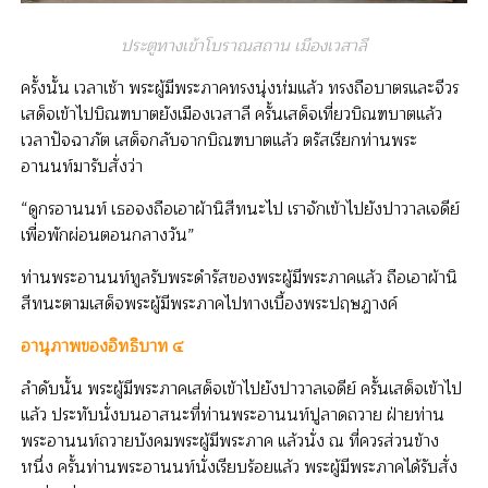
ประตูทางเข้าโบราณสถาน เมืองเวสาลี
ครั้งนั้น เวลาเช้า พระผู้มีพระภาคทรงนุ่งห่มแล้ว ทรงถือบาตรและจีวร
เสด็จเข้าไปบิณฑบาตยังเมืองเวสาลี ครั้นเสด็จเที่ยวบิณฑบาตแล้ว
เวลาปัจฉาภัต เสด็จกลับจากบิณฑบาตแล้ว ตรัสเรียกท่านพระ
อานนท์มารับสั่งว่า
“ดูกรอานนท์ เธอจงถือเอาผ้านิสีทนะไป เราจักเข้าไปยังปาวาลเจดีย์
เพื่อพักผ่อนตอนกลางวัน”
ท่านพระอานนท์ทูลรับพระดำรัสของพระผู้มีพระภาคแล้ว ถือเอาผ้านิ
สีทนะตามเสด็จพระผู้มีพระภาคไปทางเบื้องพระปฤษฎางค์
อานุภาพของอิทธิบาท ๔
ลำดับนั้น พระผู้มีพระภาคเสด็จเข้าไปยังปาวาลเจดีย์ ครั้นเสด็จเข้าไป
แล้ว ประทับนั่งบนอาสนะที่ท่านพระอานนท์ปูลาดถวาย ฝ่ายท่าน
พระอานนท์ถวายบังคมพระผู้มีพระภาค แล้วนั่ง ณ ที่ควรส่วนข้าง
หนึ่ง ครั้นท่านพระอานนท์นั่งเรียบร้อยแล้ว พระผู้มีพระภาคได้รับสั่ง