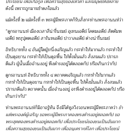
ประโยชน์ เพื่อเกื้อกูล เพื่อความสุขของเทวดา และมนุษย์ทั้งหลาย
ดังนี้ เพราะถูกมารเข้าดลใจแล้ว
แม้ครั้งที่ ๒ แม้ครั้งที่ ๓ พระผู้มีพระภาคก็รับสั่งกะท่านพระอานนท์ว่า
“ดูกรอานนท์ เมืองเวสาลีน่ารื่นรมย์ อุเทนเจดีย์ โคตมเจดีย์ สัตตัมพ
เจดีย์ พหุปุตตเจดีย์ สารันทเจดีย์ ปาวาลเจดีย์ ต่างน่ารื่นรมย์
อิทธิบาททั้ง ๔ อันผู้ใดผู้หนึ่งเจริญแล้ว กระทำให้มากแล้ว กระทำให้
เป็นดุจยาน กระทำให้เป็นดุจพื้น ให้ตั้งมั่นแล้ว สั่งสมแล้ว ปรารภ
ดีแล้ว ผู้นั้นเมื่อจำนงอยู่ พึงดำรงอยู่ได้ตลอดกัป หรือเกินกว่ากัป
ดูกรอานนท์ อิทธิบาททั้ง ๔ ตถาคตเจริญแล้ว กระทำให้มากแล้ว
กระทำให้เป็นดุจยาน กระทำให้เป็นดุจพื้น ให้ตั้งมั่นแล้ว สั่งสมแล้ว
ปรารภดีแล้ว ตถาคตนั้น เมื่อจำนงอยู่ จะพึงดำรงอยู่ได้ตลอดกัป หรือ
เกินกว่ากัป”
ท่านพระอานนท์ก็มิอาจรู้ทัน จึงมิได้ทูลวิงวอนพระผู้มีพระภาคว่า
ข้า
แต่พระองค์ผู้เจริญ ขอพระผู้มีพระภาคจงทรงดำรงอยู่ตลอดกัป ขอ
พระสุคตจงทรงดำรงอยู่ตลอดกัป เพื่อประโยชน์ของชนเป็นอันมาก
เพื่อความสุขของชนเป็นอันมาก เพื่ออนุเคราะห์โลก เพื่อประโยชน์