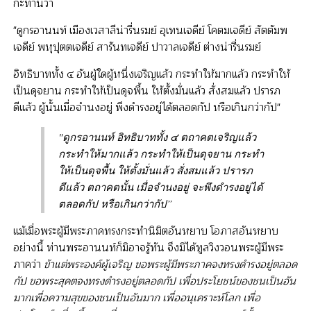
กะท่านว่า
"ดูกรอานนท์ เมืองเวสาลีน่ารื่นรมย์ อุเทนเจดีย์ โคตมเจดีย์ สัตตัมพ
เจดีย์ พหุปุตตเจดีย์ สารันทเจดีย์ ปาวาลเจดีย์ ต่างน่ารื่นรมย์
อิทธิบาททั้ง ๔ อันผู้ใดผู้หนึ่งเจริญแล้ว กระทำให้มากแล้ว กระทำให้
เป็นดุจยาน กระทำให้เป็นดุจพื้น ให้ตั้งมั่นแล้ว สั่งสมแล้ว ปรารภ
ดีแล้ว ผู้นั้นเมื่อจำนงอยู่ พึงดำรงอยู่ได้ตลอดกัป หรือเกินกว่ากัป"
"ดูกรอานนท์ อิทธิบาททั้ง ๔ ตถาคตเจริญแล้ว
กระทำให้มากแล้ว กระทำให้เป็นดุจยาน กระทำ
ให้เป็นดุจพื้น ให้ตั้งมั่นแล้ว สั่งสมแล้ว ปรารภ
ดีแล้ว ตถาคตนั้น เมื่อจำนงอยู่ จะพึงดำรงอยู่ได้
ตลอดกัป หรือเกินกว่ากัป”
แม้เมื่อพระผู้มีพระภาคทรงกระทำนิมิตอันหยาบ โอภาสอันหยาบ
อย่างนี้ ท่านพระอานนท์ก็มิอาจรู้ทัน จึงมิได้ทูลวิงวอนพระผู้มีพระ
ภาคว่า
ข้าแต่พระองค์ผู้เจริญ ขอพระผู้มีพระภาคจงทรงดำรงอยู่ตลอด
กัป ขอพระสุคตจงทรงดำรงอยู่ตลอดกัป เพื่อประโยชน์ของชนเป็นอัน
มากเพื่อความสุขของชนเป็นอันมาก เพื่ออนุเคราะห์โลก เพื่อ