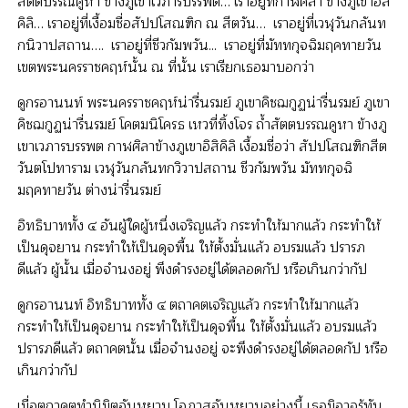
สัตตบรรณคูหา ข้างภูเขาเวภารบรรพต… เราอยู่ที่กาฬศิลา ข้างภูเขาอิสิ
คิลิ… เราอยู่ที่เงื้อมชื่อสัปปโสณฑิก ณ สีตวัน… เราอยู่ที่เวฬุวันกลันท
กนิวาปสถาน…. เราอยู่ที่ชีวกัมพวัน... เราอยู่ที่มัททกุจฉิมฤคทายวัน
เขตพระนครราชคฤห์นั้น ณ ที่นั้น เราเรียกเธอมาบอกว่า
ดูกรอานนท์ พระนครราชคฤห์น่ารื่นรมย์ ภูเขาคิชฌกูฏน่ารื่นรมย์ ภูเขา
คิชฌกูฏน่ารื่นรมย์ โคตมนิโครธ เหวที่ทิ้งโจร ถ้ำสัตตบรรณคูหา ข้างภู
เขาเวภารบรรพต กาฬศิลาข้างภูเขาอิสิคิลิ เงื้อมชื่อว่า สัปปโสณฑิกสีต
วันตโปทาราม เวฬุวันกลันทกวิวาปสถาน ชีวกัมพวัน มัททกุจฉิ
มฤคทายวัน ต่างน่ารื่นรมย์
อิทธิบาททั้ง ๔ อันผู้ใดผู้หนึ่งเจริญแล้ว กระทำให้มากแล้ว กระทำให้
เป็นดุจยาน กระทำให้เป็นดุจพื้น ให้ตั้งมั่นแล้ว อบรมแล้ว ปรารภ
ดีแล้ว ผู้นั้น เมื่อจำนงอยู่ พึงดำรงอยู่ได้ตลอดกัป หรือเกินกว่ากัป
ดูกรอานนท์ อิทธิบาททั้ง ๔ ตถาคตเจริญแล้ว กระทำให้มากแล้ว
กระทำให้เป็นดุจยาน กระทำให้เป็นดุจพื้น ให้ตั้งมั่นแล้ว อบรมแล้ว
ปรารภดีแล้ว ตถาคตนั้น เมื่อจำนงอยู่ จะพึงดำรงอยู่ได้ตลอดกัป หรือ
เกินกว่ากัป
เมื่อตถาคตทำนิมิตอันหยาบ โอภาสอันหยาบอย่างนี้ เธอมิอาจรู้ทัน