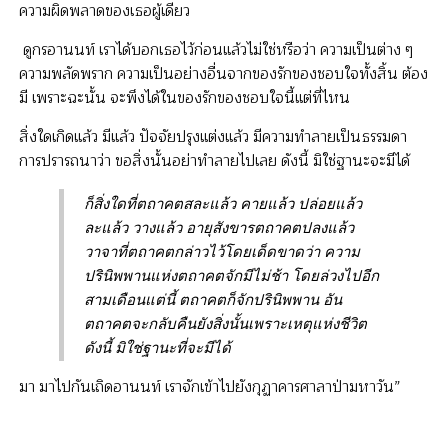
ความผิดพลาดของเธอผู้เดียว
ดูกรอานนท์ เราได้บอกเธอไว้ก่อนแล้วไม่ใช่หรือว่า ความเป็นต่าง ๆ
ความพลัดพราก ความเป็นอย่างอื่นจากของรักของชอบใจทั้งสิ้น ต้อง
มี เพราะฉะนั้น จะพึงได้ในของรักของชอบใจนี้แต่ที่ไหน
สิ่งใดเกิดแล้ว มีแล้ว ปัจจัยปรุงแต่งแล้ว มีความทำลายเป็นธรรมดา
การปรารถนาว่า ขอสิ่งนั้นอย่าทำลายไปเลย ดังนี้ มิใช่ฐานะจะมีได้
ก็สิ่งใดที่ตถาคตสละแล้ว คายแล้ว ปล่อยแล้ว
ละแล้ว วางแล้ว อายุสังขารตถาคตปลงแล้ว
วาจาที่ตถาคตกล่าวไว้โดยเด็ดขาดว่า ความ
ปรินิพพานแห่งตถาคตจักมีไม่ช้า โดยล่วงไปอีก
สามเดือนแต่นี้ ตถาคตก็จักปรินิพพาน อัน
ตถาคตจะกลับคืนยังสิ่งนั้นเพราะเหตุแห่งชีวิต
ดังนี้ มิใช่ฐานะที่จะมีได้
มา มาไปกันเถิดอานนท์ เราจักเข้าไปยังกุฏาคารศาลาป่ามหาวัน”