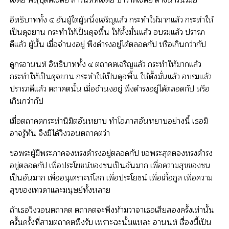
เจดีย์ พหุปุตตเจดีย์ สารันททเจดีย์ ปาวาลเจดีย์ ต่างน่ารื่นรมย์
อิทธิบาททั้ง ๔ อันผู้ใดผู้หนึ่งเจริญแล้ว กระทำให้มากแล้ว กระทำให้
เป็นดุจยาน กระทำให้เป็นดุจพื้น ให้ตั้งมั่นแล้ว อบรมแล้ว ปรารภ
ดีแล้ว ผู้นั้น เมื่อจำนงอยู่ พึงดำรงอยู่ได้ตลอดกัป หรือเกินกว่ากัป
ดูกรอานนท์ อิทธิบาททั้ง ๔ ตถาคตเจริญแล้ว กระทำให้มากแล้ว
กระทำให้เป็นดุจยาน กระทำให้เป็นดุจพื้น ให้ตั้งมั่นแล้ว อบรมแล้ว
ปรารภดีแล้ว ตถาคตนั้น เมื่อจำนงอยู่ พึงดำรงอยู่ได้ตลอดกัป หรือ
เกินกว่ากัป
เมื่อตถาคตกระทำนิมิตอันหยาบ ทำโอภาสอันหยาบอย่างนี้ เธอมิ
อาจรู้ทัน จึงมิได้วิงวอนตถาคตว่า
ขอพระผู้มีพระภาคจงทรงดำรงอยู่ตลอดกัป ขอพระสุคตจงทรงดำรง
อยู่ตลอดกัป เพื่อประโยชน์ของชนเป็นอันมาก เพื่อความสุขของชน
เป็นอันมาก เพื่ออนุเคราะห์โลก เพื่อประโยชน์ เพื่อเกื้อกูล เพื่อความ
สุขของเทวดาและมนุษย์ทั้งหลาย
ถ้าเธอวิงวอนตถาคต ตถาคตจะพึงห้ามวาจาเธอเสียสองครั้งเท่านั้น
ครั้นครั้งที่สามตถาคตพึงรับ เพราะฉะนั้นแหละ อานนท์ เรื่องนี้เป็น