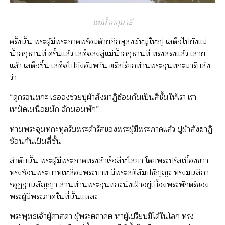
แม่น้ำกกุนาธี
ครั้งนั้น พระผู้มีพระภาคพร้อมด้วยภิกษุสงฆ์หมู่ใหญ่ เสด็จไปยังแม่
น้ำกกุธานที ครั้นแล้ว เสด็จลงสู่แม่น้ำกกุธานที ทรงสรงแล้ว เสวย
แล้ว เสด็จขึ้น เสด็จไปยังอัมพวัน ตรัสเรียกท่านพระจุนทกะมารับสั่ง
ว่า
“ดูกรจุนทกะ เธอจงช่วยปูผ้าสังฆาฏิซ้อนกันเป็นสี่ชั้นให้เรา เรา
เหน็ดเหนื่อยนัก จักนอนพัก”
ท่านพระจุนทกะทูลรับพระดำรัสของพระผู้มีพระภาคแล้ว ปูผ้าสังฆาฏิ
ซ้อนกันเป็นสี่ชั้น
ลำดับนั้น พระผู้มีพระภาคทรงสำเร็จสีหไสยา โดยพระปรัสเบื้องขวา
ทรงซ้อนพระบาทเหลื่อมพระบาท มีพระสติสัมปชัญญะ ทรงมนสิกา
รอุฏฐานสัญญา ส่วนท่านพระจุนทกะนั่งเฝ้าอยู่เบื้องพระพักตร์ของ
พระผู้มีพระภาคในที่นั้นแหละ
พระพุทธเจ้าผู้ศาสดา ผู้พระตถาคต หาผู้เปรียบมิได้ในโลก ทรง