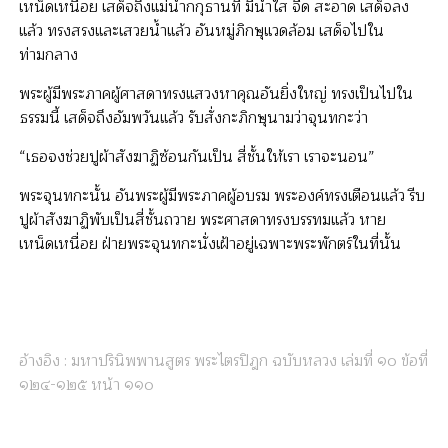
เหน็ดเหนื่อย เสด็จถึงแม่น้ำกกุธานที มีน้ำใส จืด สะอาด เสด็จลง
แล้ว ทรงสรงและเสวยน้ำแล้ว อันหมู่ภิกษุแวดล้อม เสด็จไปใน
ท่ามกลาง
พระผู้มีพระภาคผู้ศาสดาทรงแสวงหาคุณอันยิ่งใหญ่ ทรงเป็นไปใน
ธรรมนี้ เสด็จถึงอัมพวันแล้ว รับสั่งกะภิกษุนามว่าจุนทกะว่า
“เธอจงช่วยปูผ้าสังฆาฏิซ้อนกันเป็น สี่ชั้นให้เรา เราจะนอน”
พระจุนทกะนั้น อันพระผู้มีพระภาคผู้อบรม พระองค์ทรงเตือนแล้ว รีบ
ปูผ้าสังฆาฏิพับเป็นสี่ชั้นถวาย พระศาสดาทรงบรรทมแล้ว หาย
เหน็ดเหนื่อย ฝ่ายพระจุนทกะนั่งเฝ้าอยู่เฉพาะพระพักตร์ในที่นั้น
อ้างอิง : มหาปรินิพพานสูตร พระไตรปิฎก ฉบับหลวง เล่มที่ ๑๐ ข้อที่
๑๒๔-๑๒๕ หน้า ๑๑๐