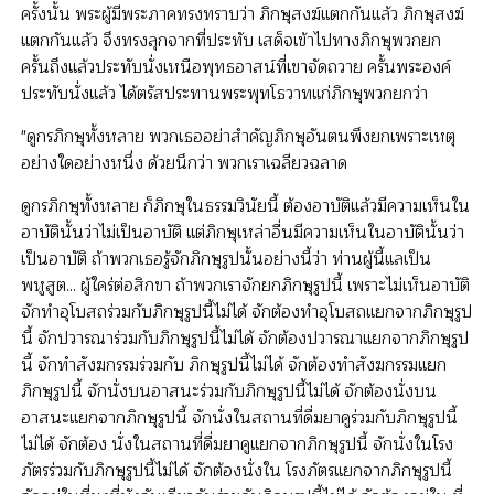
ครั้งนั้น พระผู้มีพระภาคทรงทราบว่า ภิกษุสงฆ์แตกกันแล้ว ภิกษุสงฆ์
แตกกันแล้ว จึงทรงลุกจากที่ประทับ เสด็จเข้าไปทางภิกษุพวกยก
ครั้นถึงแล้วประทับนั่งเหนือพุทธอาสน์ที่เขาจัดถวาย ครั้นพระองค์
ประทับนั่งแล้ว ได้ตรัสประทานพระพุทโธวาทแก่ภิกษุพวกยกว่า
"ดูกรภิกษุทั้งหลาย พวกเธออย่าสำคัญภิกษุอันตนพึงยกเพราะเหตุ
อย่างใดอย่างหนึ่ง ด้วยนึกว่า พวกเราเฉลียวฉลาด
ดูกรภิกษุทั้งหลาย ก็ภิกษุในธรรมวินัยนี้ ต้องอาบัติแล้วมีความเห็นใน
อาบัตินั้นว่าไม่เป็นอาบัติ แต่ภิกษุเหล่าอื่นมีความเห็นในอาบัตินั้นว่า
เป็นอาบัติ ถ้าพวกเธอรู้จักภิกษุรูปนั้นอย่างนี้ว่า ท่านผู้นี้แลเป็น
พหูสูต... ผู้ใคร่ต่อสิกขา ถ้าพวกเราจักยกภิกษุรูปนี้ เพราะไม่เห็นอาบัติ
จักทำอุโบสถร่วมกับภิกษุรูปนี้ไม่ได้ จักต้องทำอุโบสถแยกจากภิกษุรูป
นี้ จักปวารณาร่วมกับภิกษุรูปนี้ไม่ได้ จักต้องปวารณาแยกจากภิกษุรูป
นี้ จักทำสังฆกรรมร่วมกับ ภิกษุรูปนี้ไม่ได้ จักต้องทำสังฆกรรมแยก
ภิกษุรูปนี้ จักนั่งบนอาสนะร่วมกับภิกษุรูปนี้ไม่ได้ จักต้องนั่งบน
อาสนะแยกจากภิกษุรูปนี้ จักนั่งในสถานที่ดื่มยาคูร่วมกับภิกษุรูปนี้
ไม่ได้ จักต้อง นั่งในสถานที่ดื่มยาคูแยกจากภิกษุรูปนี้ จักนั่งในโรง
ภัตรร่วมกับภิกษุรูปนี้ไม่ได้ จักต้องนั่งใน โรงภัตรแยกจากภิกษุรูปนี้