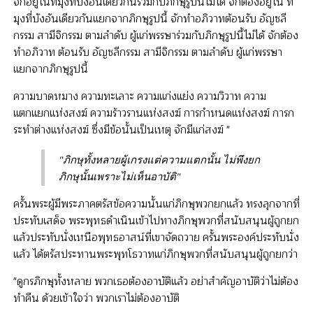
จักอยู่ในที่มุงที่บังอันเดียวกันร่วมกับภิกษุรูปนี้ไม่ได้ จักต้องอยู่ใน ที่
มุงที่บังอันเดียวกันแยกจากภิกษุรูปนี้ จักทำอภิวาทต้อนรับ อัญชลี
กรรม สามีจิกรรม ตามลำดับ ผู้แก่พรรษาร่วมกับภิกษุรูปนี้ไม่ได้ จักต้อง
ทำอภิวาท ต้อนรับ อัญชลีกรรม สามีจิกรรม ตามลำดับ ผู้แก่พรรษา
แยกจากภิกษุรูปนี้
ความบาดหมาง ความทะเลาะ ความแก่งแย่ง ความวิวาท ความ
แตกแยกแห่งสงฆ์ ความร้าวรานแห่งสงฆ์ การกำหนดแห่งสงฆ์ การก
ระทำต่างแห่งสงฆ์ ซึ่งมีข้อนั้นเป็นเหตุ จักมีแก่สงฆ์ "
"ภิกษุทั้งหลายผู้เกรงแต่ความแตกนั้น ไม่พึงยก
ภิกษุนั้นเพราะไม่เห็นอาบัติ"
ครั้นพระผู้มีพระภาคตรัสข้อความนั้นแก่ภิกษุพวกยกแล้ว ทรงลุกจากที่
ประทับเสด็จ พระพุทธดำเนินเข้าไปทางภิกษุพวกที่สนับสนุนผู้ถูกยก
แล้วประทับนั่งเหนือพุทธอาสน์ที่เขาจัดถวาย ครั้นพระองค์ประทับนั่ง
แล้ว ได้ตรัสประทานพระพุทโธวาทแก่ภิกษุพวกที่สนับสนุนผู้ถูกยกว่า
"ดูกรภิกษุทั้งหลาย พวกเธอต้องอาบัติแล้ว อย่าสำคัญอาบัติว่าไม่ต้อง
ทำคืน ด้วยเข้าใจว่า พวกเราไม่ต้องอาบัติ