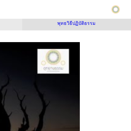
พุทธวิธีปฏิบัติธรรม