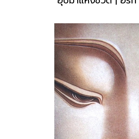
อุปมาแห่งชีวิต | อรก