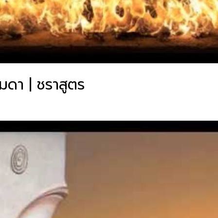
รมดา | ชราสูตร