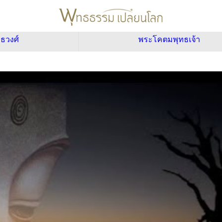
ทธวงศ์
พระโคตมพุทธเจ้า