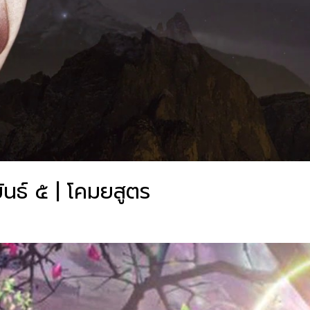
ขันธ์ ๕ | โคมยสูตร