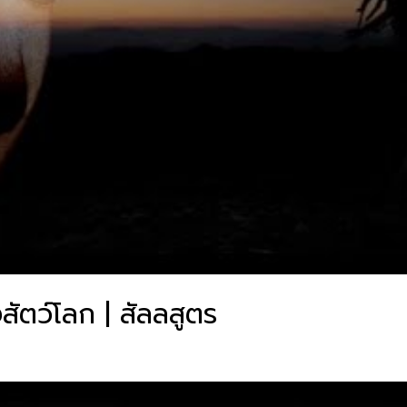
ัตว์โลก | สัลลสูตร