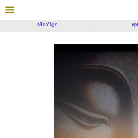
จริยาปิฎก
พุ